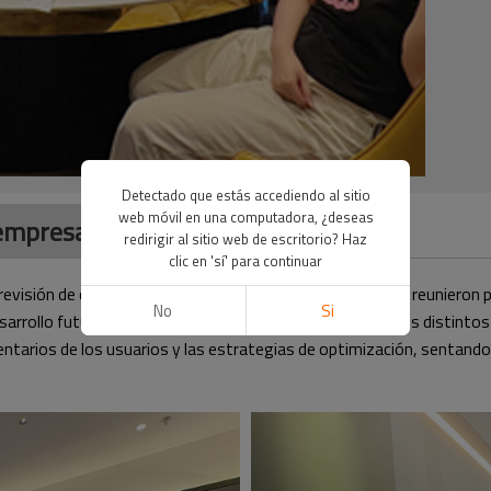
Detectado que estás accediendo al sitio
web móvil en una computadora, ¿deseas
 empresa
redirigir al sitio web de escritorio? Haz
clic en 'sí' para continuar
 revisión de datos de la empresa. Todos los empleados se reunieron pa
No
Si
desarrollo futuro. Durante la reunión, los responsables de los disti
ntarios de los usuarios y las estrategias de optimización, sentando