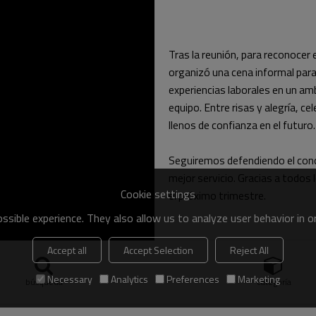
Tras la reunión, para reconocer 
organizó una cena informal par
experiencias laborales en un amb
equipo. Entre risas y alegría, 
llenos de confianza en el futuro.
Seguiremos defendiendo el conc
mejor servicio. Gracias a todos
Cookie settings
el próximo trimestre.
sible experience. They also allow us to analyze user behavior in 
Accept all
Accept Selection
Reject All
Necessary
Analytics
Preferences
Marketing
búsqueda
categoría