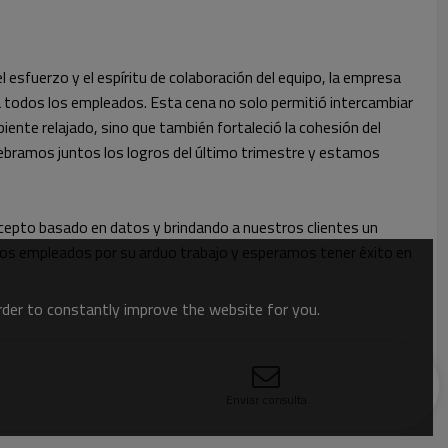
el esfuerzo y el espíritu de colaboración del equipo, la empresa
a todos los empleados. Esta cena no solo permitió intercambiar
iente relajado, sino que también fortaleció la cohesión del
celebramos juntos los logros del último trimestre y estamos
epto basado en datos y brindando a nuestros clientes un
 los empleados por su arduo trabajo y esperamos tener éxito en
order to constantly improve the website for you.
Enviar consulta