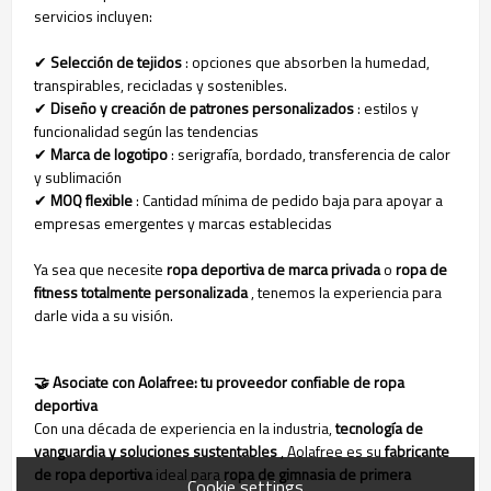
servicios incluyen:
✔
Selección de tejidos
: opciones que absorben la humedad,
transpirables, recicladas y sostenibles.
✔
Diseño y creación de patrones personalizados
: estilos y
funcionalidad según las tendencias
✔
Marca de logotipo
: serigrafía, bordado, transferencia de calor
y sublimación
✔
MOQ flexible
: Cantidad mínima de pedido baja para apoyar a
empresas emergentes y marcas establecidas
Ya sea que necesite
ropa deportiva de marca privada
o
ropa de
fitness totalmente personalizada
, tenemos la experiencia para
darle vida a su visión.
🤝 Asociate con Aolafree: tu proveedor confiable de ropa
deportiva
Con una década de experiencia en la industria,
tecnología de
vanguardia y soluciones sustentables
, Aolafree es su
fabricante
de ropa deportiva
ideal para
ropa de gimnasia de primera
Cookie settings