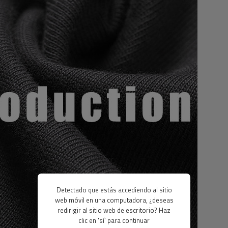
Detectado que estás accediendo al sitio
web móvil en una computadora, ¿deseas
redirigir al sitio web de escritorio? Haz
clic en 'sí' para continuar